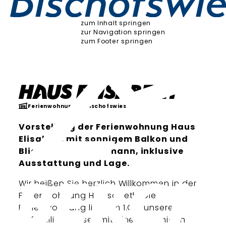
zum Inhalt springen
zur Navigation springen
zum Footer springen
Haus Elisabeth
Ferienwohnung
Bischofswiesen
Vorstellung der Ferienwohnung Haus
Elisabeth mit sonnigem Balkon und
Blick auf den Watzmann, inklusive
Ausstattung und Lage.
Wir heißen Sie herzlich Willkommen in der
Ferienwohnung H. Elisabeth. Die
Ferienwohnung liegt im 1.OG unseres
Einfamilienhauses mit einem sonnigen