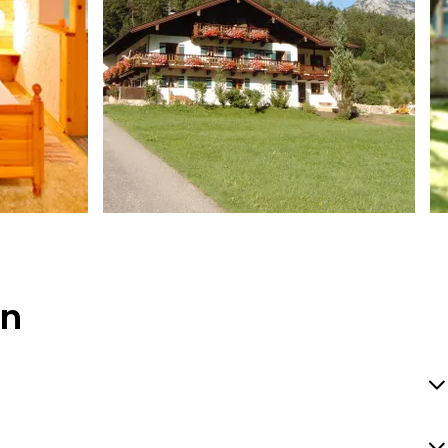
Graßl
en