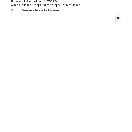
Bilder lizenzfrei
AGBs
Versicherungsvertrag widerrufen
© 2026 Gemeinde Bischofswiesen