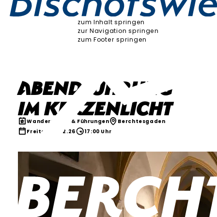
zum Inhalt springen
zur Navigation springen
zum Footer springen
Abendführung
im Kerzenlicht
Wanderungen & Führungen
Berchtesgaden
Freitag, 11.12.26
17:00 Uhr