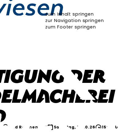
zum Inhalt springen
zur Navigation springen
zum Footer springen
tigung der
delmacherei
d
n
Bad Reichenhall
Samstag, 10.10.26
15:00 Uhr