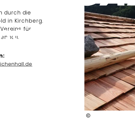
n durch die
d in Kirchberg.
Vereins für
enhall.
n:
ichenhall.de
Schindelmacherei Ra