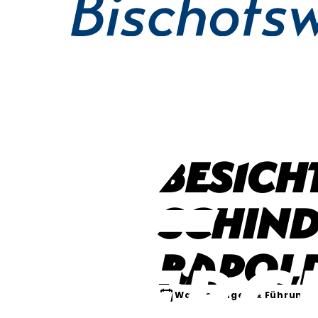
Besich
Schin
Rapol
Wanderungen & Führunge