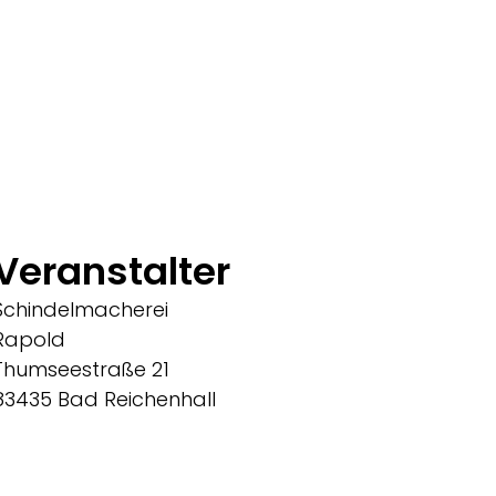
Veranstalter
Schindelmacherei
Rapold
Thumseestraße 21
83435 Bad Reichenhall