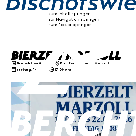
zum Inhalt springen
zur Navigation springen
zum Footer springen
Bierzelt Marzoll
Brauchtum & Kultur
Bad Reichenhall - Marzoll
Freitag, 14.08.26
17:00 Uhr