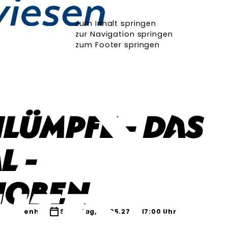
zum Inhalt springen
zur Navigation springen
zum Footer springen
hlümpfe - Das
l -
hoben
 Reichenhall
Samstag, 01.05.27
17:00 Uhr