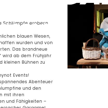
Die Schlümpfe erobern
öhlichen blauen Wesen,
schaffen wurden und von
erten. Das brandneue
“ wird ab dem Frühjahr
nd kleinen Bühnen zu
hynot Events!
n spannendes Abenteuer
hlumpfine und den
n mit ihren
en und Fähigkeiten –
idersacher Gargamel,