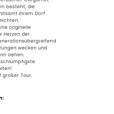
in besteht, die
mitsamt ihrem Dorf
nichten.
ne originelle
e Herzen der
enerationsübergreifend
erungen wecken und
ann ziehen.
s schlumpfigste
eiten!
f großer Tour.
n: