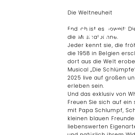
Die Weltneuheit
Endlich ist es soweit: 
die Musicalbühne.
Jeder kennt sie, die fr
die 1958 in Belgien er
dort aus die Welt erob
Musical „Die Schlümpfe
2025 live auf großen u
erleben sein.
Und das exklusiv von W
Freuen Sie sich auf ei
mit Papa Schlumpf, Sc
kleinen blauen Freunde
liebenswerten Eigenart
und natürlich ihrem W