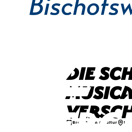
Die Sc
Musica
Versc
Brauchtum & Kultur
Bad