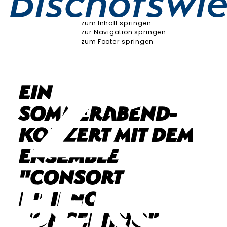
zum Inhalt springen
zur Navigation springen
zum Footer springen
Ein
Sommerabend-
Konzert mit dem
Ensemble
"Consort
Ripieno
Concertino"