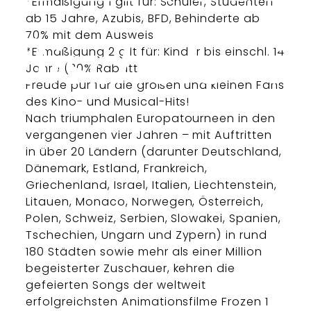
*Ermäßigung 1 gilt für: Schüler, Studenten
ab 15 Jahre, Azubis, BFD, Behinderte ab
70% mit dem Ausweis
*Ermäßigung 2 gilt für: Kinder bis einschl. 14
Jahre (30% Rabatt)
Freude pur für die großen und kleinen Fans
des Kino- und Musical-Hits!
Nach triumphalen Europatourneen in den
vergangenen vier Jahren – mit Auftritten
in über 20 Ländern (darunter Deutschland,
Dänemark, Estland, Frankreich,
Griechenland, Israel, Italien, Liechtenstein,
Litauen, Monaco, Norwegen, Österreich,
Polen, Schweiz, Serbien, Slowakei, Spanien,
Tschechien, Ungarn und Zypern) in rund
180 Städten sowie mehr als einer Million
begeisterter Zuschauer, kehren die
gefeierten Songs der weltweit
erfolgreichsten Animationsfilme Frozen 1