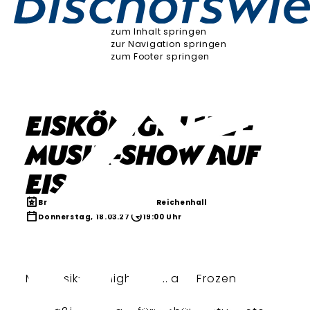
zum Inhalt springen
zur Navigation springen
zum Footer springen
Eiskönigin 1&2 -
Musik-Show auf
Eis
Brauchtum & Kultur
Bad Reichenhall
Donnerstag, 18.03.27
19:00 Uhr
Mit Musik-Highlights u.a. aus Frozen 1&2