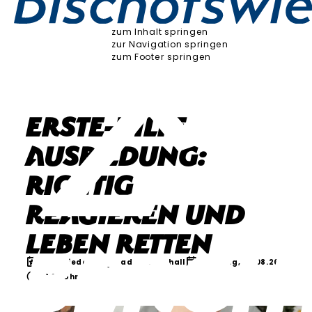
zum Inhalt springen
zur Navigation springen
zum Footer springen
Erste-Hilfe-
Ausbildung:
Richtig
reagieren und
Leben retten
Verschiedenes
Bad Reichenhall
Samstag, 08.08.26
08:30 Uhr