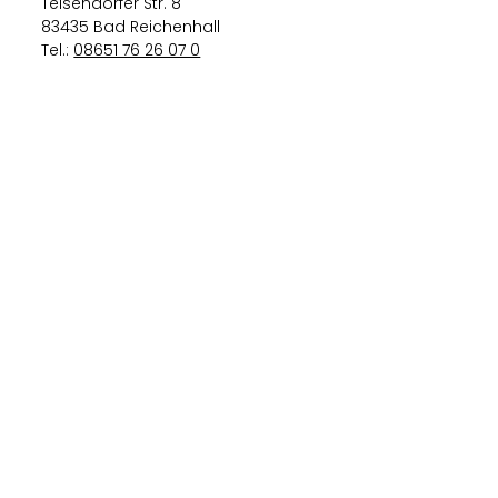
Teisendorfer Str. 8
83435 Bad Reichenhall
Tel.:
08651 76 26 07 0