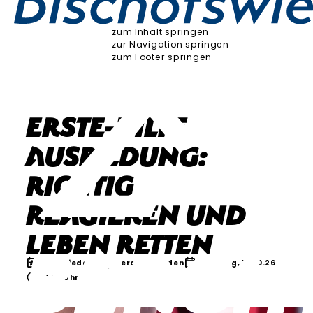
zum Inhalt springen
zur Navigation springen
zum Footer springen
Erste-Hilfe-
Ausbildung:
Richtig
reagieren und
Leben retten
Verschiedenes
Berchtesgaden
Samstag, 10.10.26
08:30 Uhr