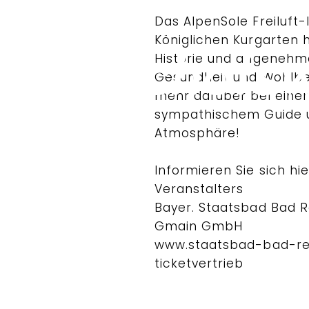
Das AlpenSole Freiluft-
Königlichen Kurgarten h
Historie und angenehm
Gesundheit und Wohlbef
mehr darüber bei einer
sympathischem Guide 
Atmosphäre!
Informieren Sie sich hi
Veranstalters
Bayer. Staatsbad Bad R
Gmain GmbH
www.staatsbad-bad-re
ticketvertrieb