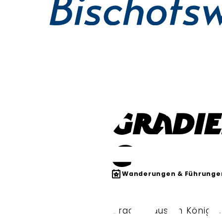
GRADI
G
Wanderungen & Führunge
Gradierhaus im Königli