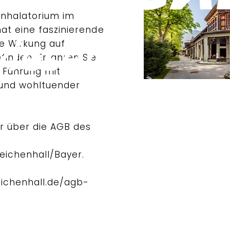
Inhalatorium im
at eine faszinierende
e Wirkung auf
inden. Erfahren Sie
 Führung mit
und wohltuender
er über die AGB des
eichenhall/Bayer.
ichenhall.de/agb-