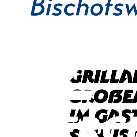
Grilla
großem
im Gas
Schust