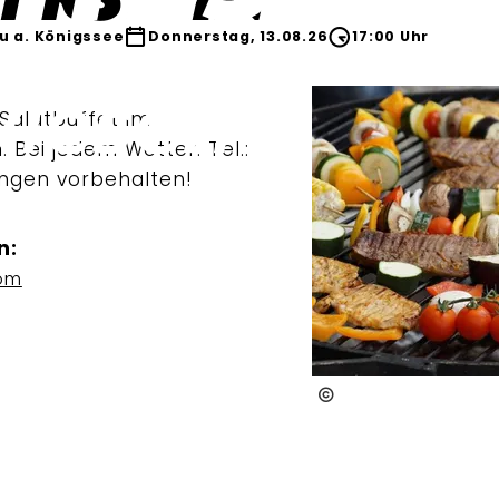
u a. Königssee
Donnerstag, 13.08.26
17:00 Uhr
Salatbuffet im
 Bei jedem Wetter. Tel.:
ngen vorbehalten!
n:
om
Pixabay