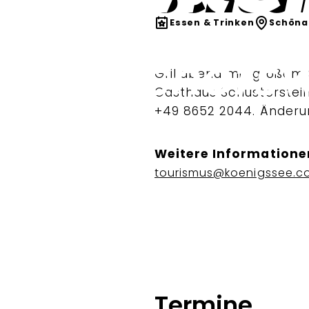
Essen & Trinken
Schöna
Grillabend mit großem 
Gasthaus Schusterstein.
+49 8652 2044. Änderu
Weitere Informatione
tourismus@koenigssee.c
Termine