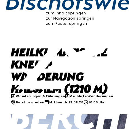
zum Inhalt springen
zur Navigation springen
zum Footer springen
Heilklimatische
Kneipp
Wanderung
Halsalm (1210 m)
Wanderungen & Führungen
Geführte Wanderungen
Berchtesgaden
Mittwoch, 19.08.26
10:00 Uhr