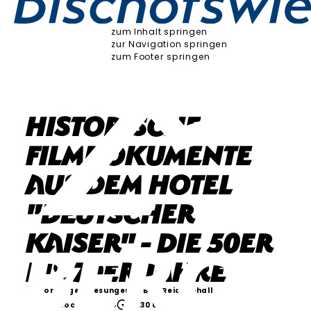
zum Inhalt springen
zur Navigation springen
zum Footer springen
Historische
Filmdokumente
aus dem Hotel
"Deutscher
Kaiser" - die 50er
bis 70er Jahre
Vorträge & Lesungen
Bad Reichenhall
Mittwoch, 11.11.26
19:30 Uhr