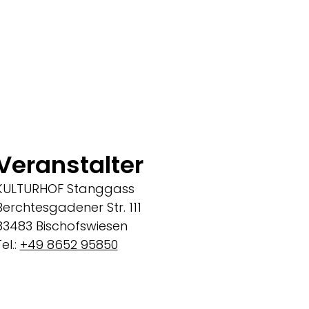
Veranstalter
KULTURHOF Stanggass
Berchtesgadener Str. 111
83483 Bischofswiesen
el.:
+49 8652 95850