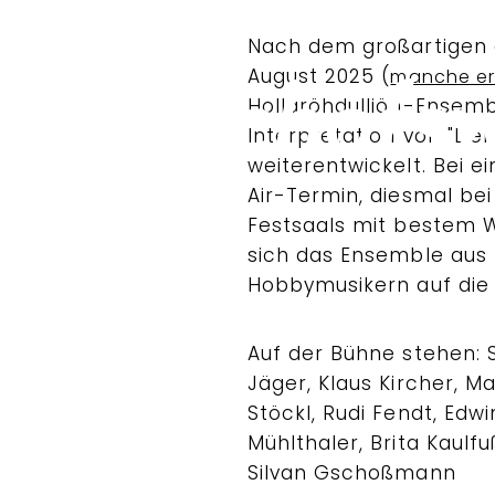
Nach dem großartigen e
August 2025 (
manche eri
Hollaröhdulliöh-Ensemb
Interpretation von "De
weiterentwickelt. Bei 
Air-Termin, diesmal be
Festsaals mit bestem W
sich das Ensemble aus 
Hobbymusikern auf die
Auf der Bühne stehen: 
Jäger, Klaus Kircher, M
Stöckl, Rudi Fendt, Edwi
Mühlthaler, Brita Kaulf
Silvan Gschoßmann