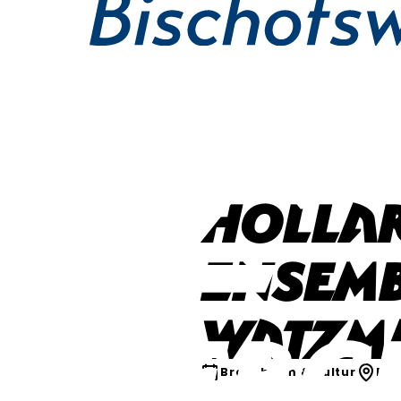
Holla
Ensemb
Watzm
Brauchtum & Kultur
Bis