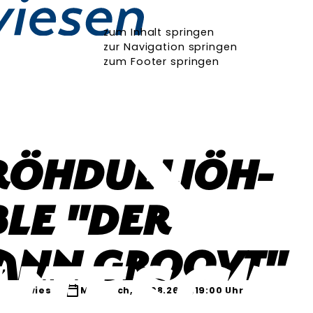
zum Inhalt springen
zur Navigation springen
zum Footer springen
röhdulliöh-
le "Der
ann groovt"
chofswiesen
Mittwoch, 19.08.26
19:00 Uhr