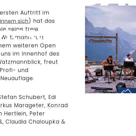
rsten Auftritt im
) hat das
nnern sich
le seine freie
r Watzmann ruft"
einem weiteren Open
i uns im Innenhof des
atzmannblick, freut
Profi- und
 Neuauflage.
Stefan Schubert, Edi
arkus Marageter, Konrad
n Hertlein, Peter
uß, Claudia Chaloupka &