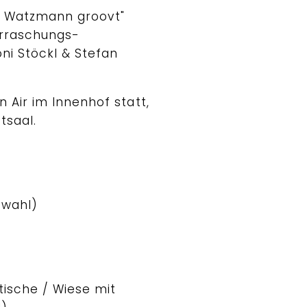
er Watzmann groovt"
erraschungs-
ni Stöckl & Stefan
 Air im Innenhof statt,
tsaal.
tzwahl)
htische / Wiese mit