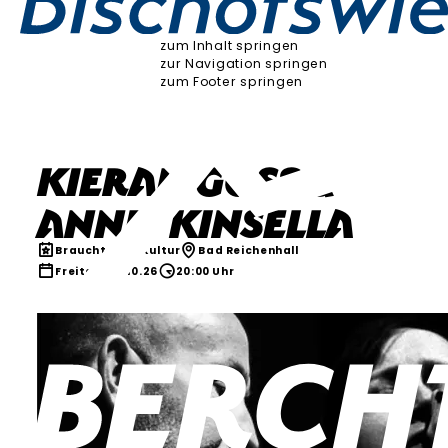
zum Inhalt springen
zur Navigation springen
zum Footer springen
Kieran Goss &
Annie Kinsella
Brauchtum & Kultur
Bad Reichenhall
Freitag, 16.10.26
20:00 Uhr