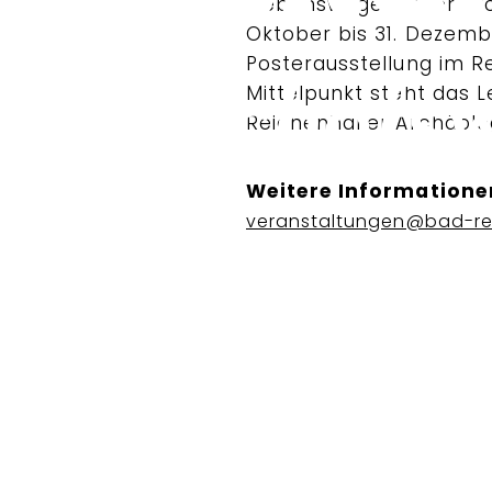
"Lebenswege früher Arc
Oktober bis 31. Dezembe
Posterausstellung im 
Mittelpunkt steht das 
Reichenhaller Archäolog
Weitere Informatione
veranstaltungen@bad-re