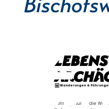
Lebens
Archä
Wanderungen & Führunge
Führung durch die Wan