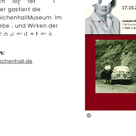
häologinnen". Vom 17.
r gastiert die
ReichenhallMuseum. Im
Leben und Wirken der
in Liselotte Mertig.
n:
ichenhall.de
ReichenhallMuseum