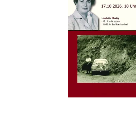
ReichenhallMuseum