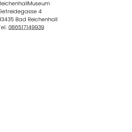
ReichenhallMuseum
Getreidegasse 4
83435 Bad Reichenhall
el.:
086517149939