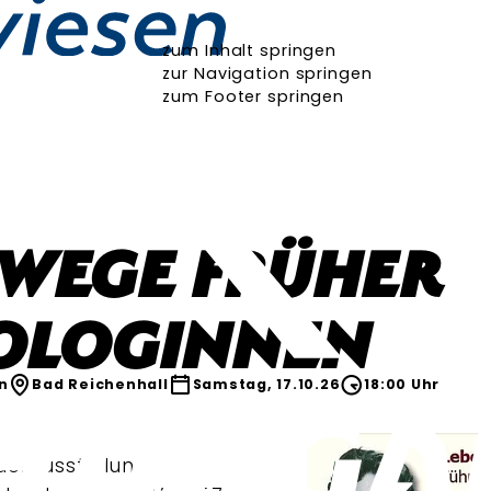
zum Inhalt springen
zur Navigation springen
zum Footer springen
wege früher
ologinnen
n
Bad Reichenhall
Samstag, 17.10.26
18:00 Uhr
derausstellung