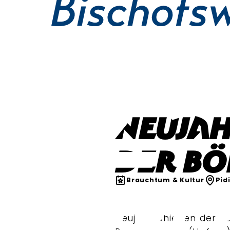
Neuja
der Bö
Brauchtum & Kultur
Pid
Neujahrschießen der B