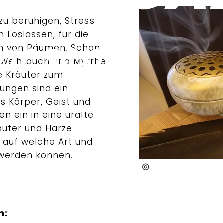
 zu beruhigen, Stress
 Loslassen, für die
en von Räumen. Schon
 Weihrauch und Myrrhe
le Kräuter zum
kungen sind ein
s Körper, Geist und
en ein in eine uralte
äuter und Harze
 auf welche Art und
werden können.
Barbara Spindler
h
n: