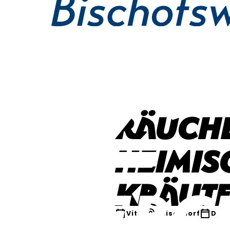
Räuche
heimis
kräut
Vital
Teisendorf
Donn