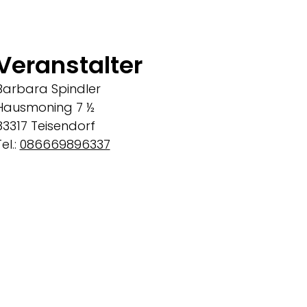
Veranstalter
Barbara Spindler
Hausmoning 7 ½
83317 Teisendorf
el.:
086669896337