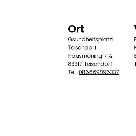
Barbara Spindler
Ort
Gsundheitsplatzl
Teisendorf
Hausmoning 7 ½
83317 Teisendorf
T
Tel.:
086669896337