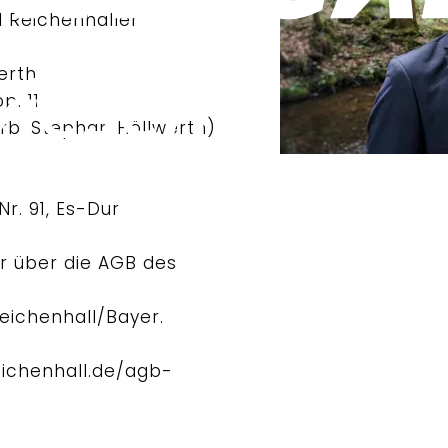
d Reichenhaller
erth
p. 11
b. Stephan Höllwerth)
r. 91, Es-Dur
er über die AGB des
eichenhall/Bayer.
ichenhall.de/agb-