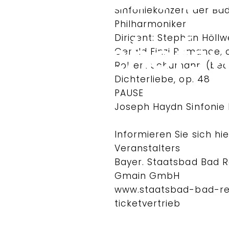
Sinfoniekonzert der Ba
Philharmoniker
Dirigent: Stephan Höllw
Gerald Finzi Romance, o
Robert Schumann (bear
Dichterliebe, op. 48
PAUSE
Joseph Haydn Sinfonie N
Informieren Sie sich hi
Veranstalters
Bayer. Staatsbad Bad R
Gmain GmbH
www.staatsbad-bad-re
ticketvertrieb