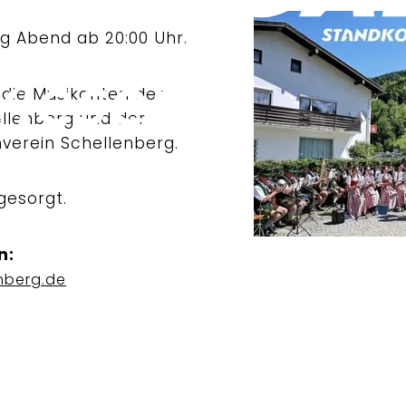
g Abend ab 20:00 Uhr.
 die Musikanten der
llenberg und der
verein Schellenberg.
gesorgt.
n:
nberg.de