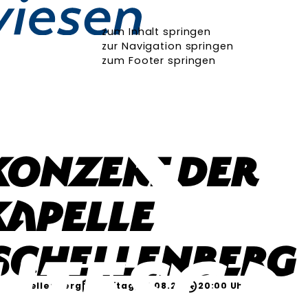
zum Inhalt springen
zur Navigation springen
zum Footer springen
konzert der
apelle
schellenberg
ktschellenberg
Freitag, 14.08.26
20:00 Uhr