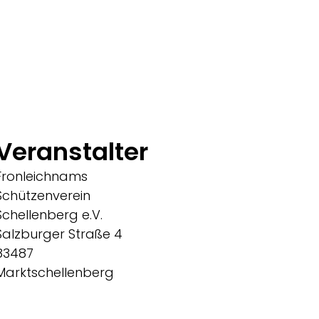
Veranstalter
Fronleichnams
Schützenverein
Schellenberg e.V.
Salzburger Straße 4
83487
Marktschellenberg