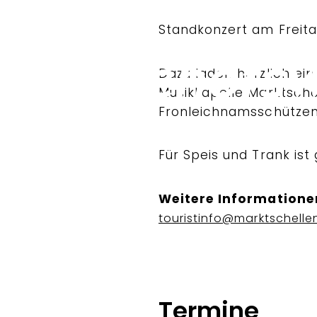
Standkonzert am Freita
Dazu laden herzlich ein
Musikkapelle Marktsche
Fronleichnamsschützen
Für Speis und Trank ist 
Weitere Informatione
touristinfo@marktschelle
Termine