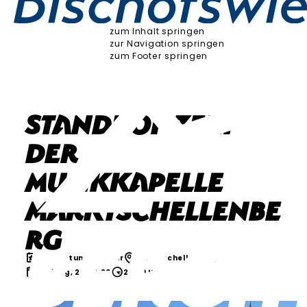
zum Inhalt springen
zur Navigation springen
zum Footer springen
Standkonzert
der
Musikkapelle
Marktschellenbe
rg
Brauchtum & Kultur
Marktschellenberg
Freitag, 28.08.26
20:00 Uhr