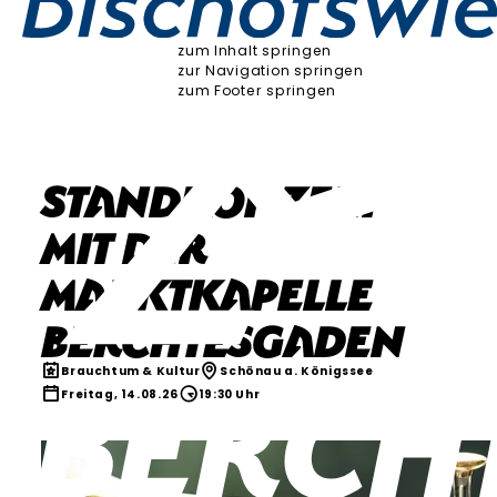
zum Inhalt springen
zur Navigation springen
zum Footer springen
Standkonzert
mit der
Marktkapelle
Berchtesgaden
Brauchtum & Kultur
Schönau a. Königssee
Freitag, 14.08.26
19:30 Uhr