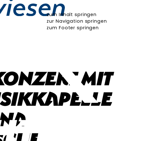
zum Inhalt springen
zur Navigation springen
zum Footer springen
onzert mit
sikkapelle
ina
sche