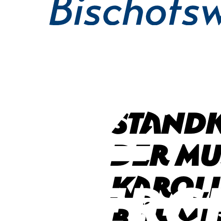
Standk
der Mu
Karol
Böhmi