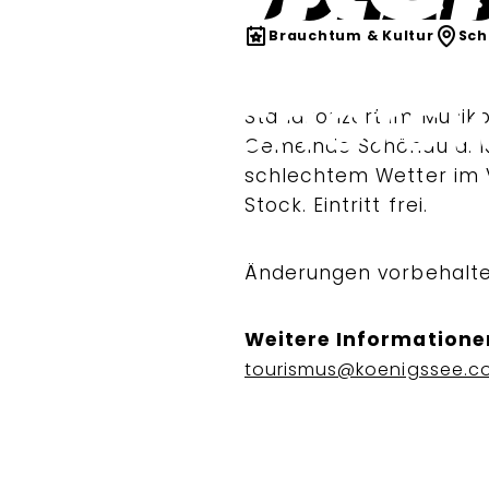
Brauchtum & Kultur
Sch
Standkonzert im Musikp
Gemeinde Schönau a. K
schlechtem Wetter im V
Stock. Eintritt frei.
Änderungen vorbehalte
Weitere Informatione
tourismus@koenigssee.c