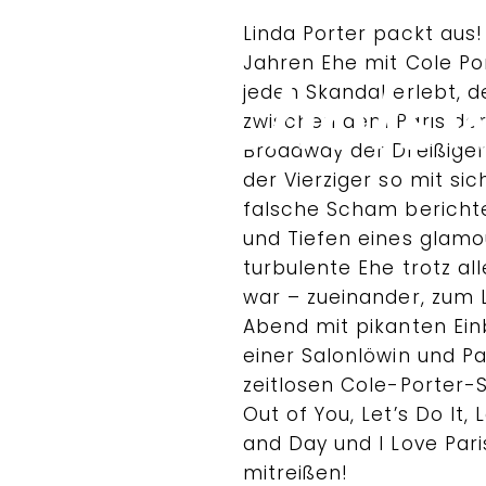
Linda Porter packt aus!
Jahren Ehe mit Cole Por
jeden Skandal erlebt, d
zwischen dem Paris de
Broadway der Dreißige
der Vierziger so mit si
falsche Scham bericht
und Tiefen eines glamo
turbulente Ehe trotz a
war – zueinander, zum L
Abend mit pikanten Ein
einer Salonlöwin und Pa
zeitlosen Cole-Porter-S
Out of You, Let’s Do It, L
and Day und I Love Pari
mitreißen!