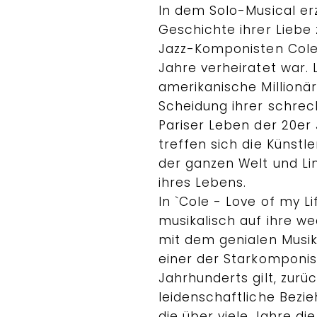
In dem Solo-Musical erz
Geschichte ihrer Lieb
Jazz-Komponisten Cole 
Jahre verheiratet war. 
amerikanische Millionär
Scheidung ihrer schreck
Pariser Leben der 20er J
treffen sich die Künstle
der ganzen Welt und Lind
ihres Lebens.
In `Cole - Love of my Li
musikalisch auf ihre w
mit dem genialen Musike
einer der Starkomponis
Jahrhunderts gilt, zurück
leidenschaftliche Bezi
die über viele Jahre die 