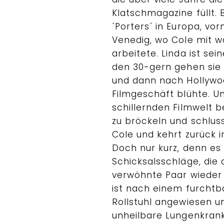
Klatschmagazine füllt. B
`Porters´ in Europa, vo
Venedig, wo Cole mit 
arbeitete. Linda ist sei
den 30-gern gehen sie
und dann nach Hollywo
Filmgeschäft blühte. Un
schillernden Filmwelt b
zu bröckeln und schluss
Cole und kehrt zurück in
Doch nur kurz, denn es 
Schicksalsschläge, die 
verwöhnte Paar wieder
ist nach einem furchtb
Rollstuhl angewiesen un
unheilbare Lungenkrankh