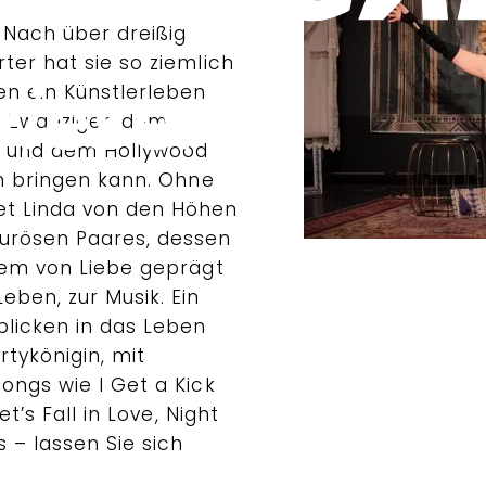
 Nach über dreißig
ter hat sie so ziemlich
en ein Künstlerleben
r Zwanziger, dem
r und dem Hollywood
ch bringen kann. Ohne
et Linda von den Höhen
urösen Paares, dessen
llem von Liebe geprägt
eben, zur Musik. Ein
blicken in das Leben
rtykönigin, mit
ongs wie I Get a Kick
et’s Fall in Love, Night
s – lassen Sie sich