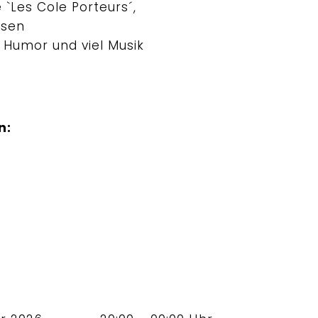
 `Les Cole Porteurs´,
esen
 Humor und viel Musik
n: