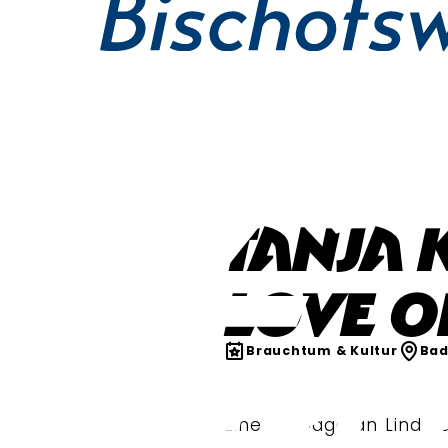
Tanja 
Love of
Brauchtum & Kultur
Bad
Eine Homage an Linda &