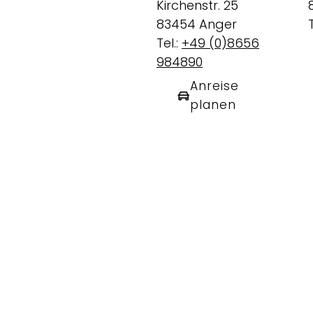
Kirchenstr. 25
83454 Anger
T
Tel.:
+49 (0)8656
984890
Anreise
planen