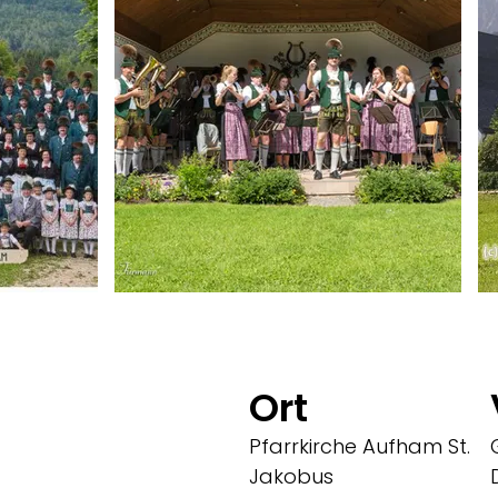
am
Roha-Fotothek Fürmann
R
Ort
Pfarrkirche Aufham St.
Jakobus