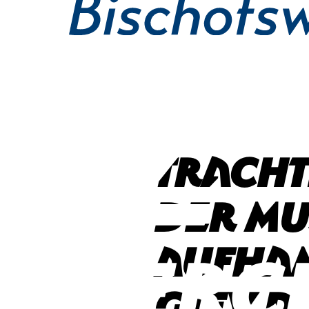
Tracht
der Mu
Aufham
GTEV d