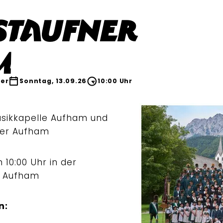
staufner
m
er
Sonntag, 13.09.26
10:00 Uhr
usikkapelle Aufham und
ner Aufham
10:00 Uhr in der
s, Aufham
n: