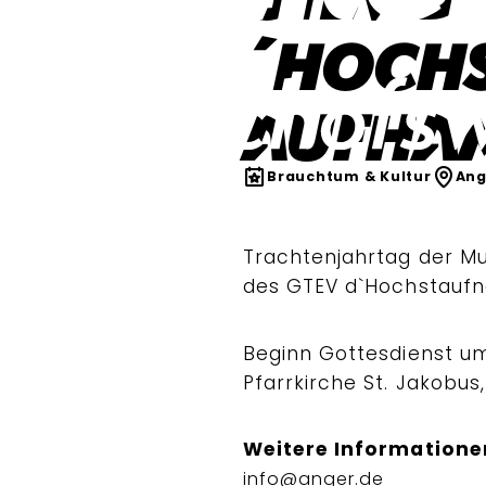
´Hoch
Aufha
Brauchtum & Kultur
Ang
Trachtenjahrtag der M
des GTEV d`Hochstauf
Beginn Gottesdienst um 
Pfarrkirche St. Jakobu
Weitere Informatione
info@anger.de