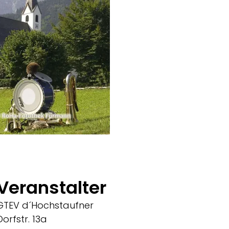
oha-Fotothek Fürmann
Veranstalter
GTEV d´Hochstaufner
Dorfstr. 13a