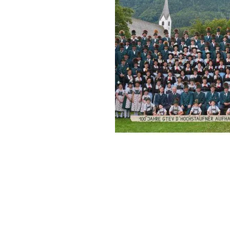
GTEV d´Hochstaufner Aufh