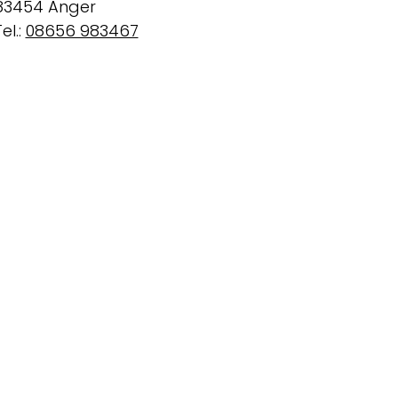
83454 Anger
el.:
08656 983467