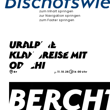
zum Inhalt springen
zur Navigation springen
zum Footer springen
Uralpine
Klangreise mit
Od*Chi
Berchtesgaden
Sonntag, 11.10.26
14:00 Uhr