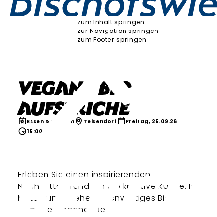
zum Inhalt springen
zur Navigation springen
zum Footer springen
Vegane Bio-
Aufstriche
Essen & Trinken
Teisendorf
Freitag, 25.09.26
15:00 Uhr
Erleben Sie einen inspirierenden
Nachmittag rund um die kreative Küche. Im
Mittelpunkt stehen hochwertiges Bio-
Gemüse, spannende