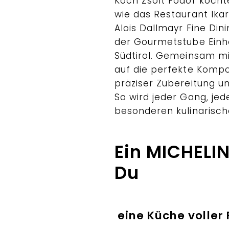
Koch Zsolt Fodor koch
wie das Restaurant Ikar
Alois Dallmayr Fine Di
der Gourmetstube Einho
Südtirol. Gemeinsam m
auf die perfekte Kompo
präziser Zubereitung u
So wird jeder Gang, jed
besonderen kulinarische
Ein MICHELIN
Du
eine Küche voller 