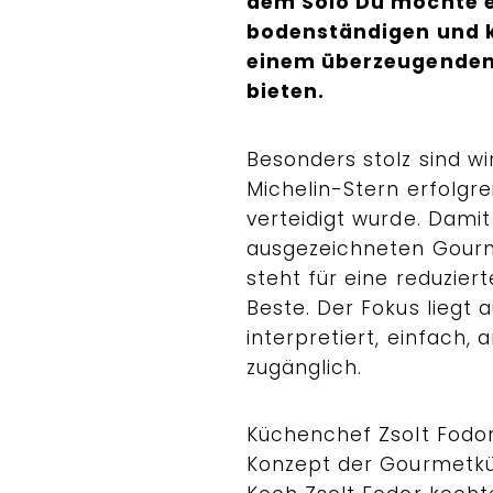
dem Solo Du möchte e
bodenständigen und k
einem überzeugenden 
bieten.
Besonders stolz sind wi
Michelin-Stern erfolgr
verteidigt wurde. Dami
ausgezeichneten Gourm
steht für eine reduzie
Beste. Der Fokus liegt 
interpretiert, einfach,
zugänglich.
Küchenchef Zsolt Fodor 
Konzept der Gourmetkü