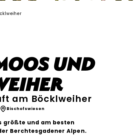
cklweiher
moos und
weiher
ft am Böcklweiher
Bischofswiesen
s größte und am besten
er Berchtesgadener Alpen.