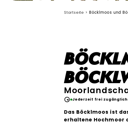
Marika Hildebrandt
Startseite
Böcklmoos und Bö
Böckl
Böckl
Moorlandscha
Jederzeit frei zugänglich
Das Böcklmoos ist da
erhaltene Hochmoor d