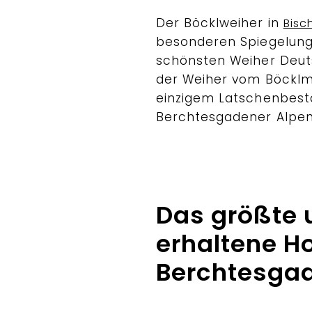
Der Böcklweiher in
Bisc
besonderen Spiegelun
schönsten Weiher Deut
der Weiher vom Böckl
einzigem Latschenbest
Berchtesgadener Alpe
Das größte 
erhaltene H
Berchtesga