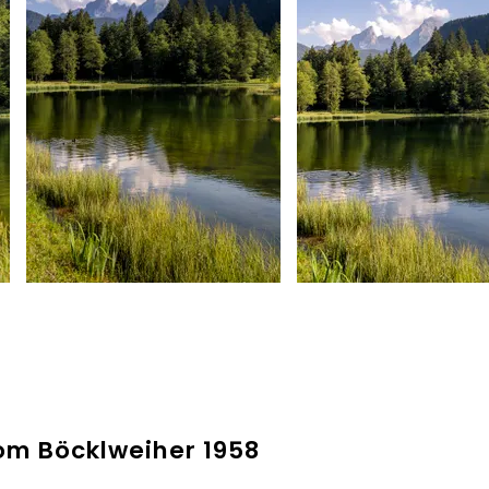
n
Bergerlebnis Berchtesgaden
Bergerlebnis Bercht
om Böcklweiher 1958