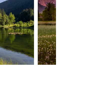
esgaden
Marika Hildebrandt