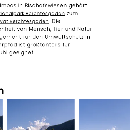
lmoos in Bischofswiesen gehört
zum
tionalpark Berchtesgaden
. Die
rvat Berchtesgaden
nheit von Mensch, Tier und Natur
agement für den Umweltschutz in
rpfad ist größtenteils für
uhl geeignet.
n