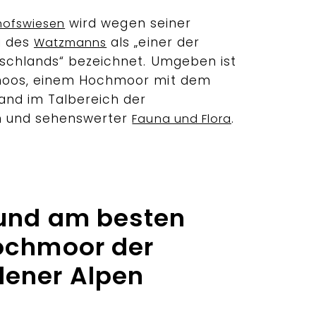
wird wegen seiner
hofswiesen
g des
als „einer der
Watzmanns
schlands“ bezeichnet. Umgeben ist
moos, einem Hochmoor mit dem
and im Talbereich der
n und sehenswerter
.
Fauna und Flora
und am besten
ochmoor der
dener Alpen