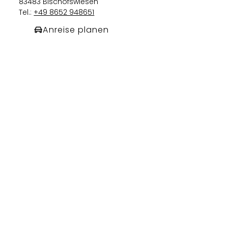
83483 Bischofswiesen
Tel.:
+49 8652 948651
Anreise planen