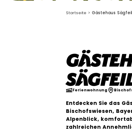
Startseite
Gästehaus Sägfei
Gäste
Sägfei
Ferienwohnung
Bischof
Entdecken Sie das Gäs
Bischofswiesen, Bay
Alpenblick, komforta
zahlreichen Annehmli