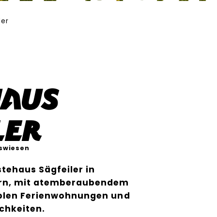
ler
haus
ler
swiesen
tehaus Sägfeiler in
ern, mit atemberaubendem
blen Ferienwohnungen und
chkeiten.